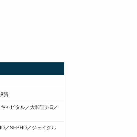
投資
Cキャピタル／大和証券G／
HD／SFPHD／ジェイグル