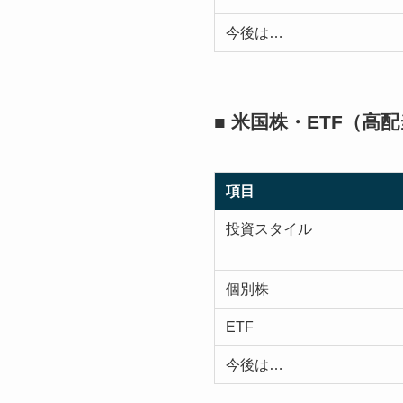
今後は…
■ 米国株・ETF（高
項目
投資スタイル
個別株
ETF
今後は…