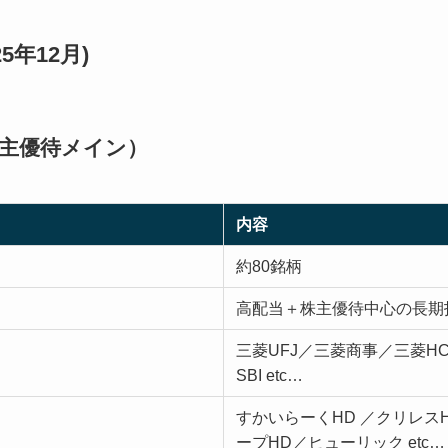
5年12月)
株主優待メイン）
内容
約80銘柄
高配当＋株主優待中心の長期
三菱UFJ／三菱商事／三菱H
SBI etc…
すかいらーくHD ／クリレス
ープHD／ヒューリック etc…