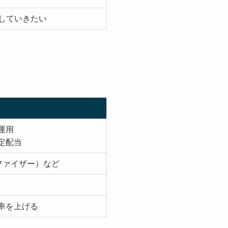
していきたい
運用
定配当
ファイザー）など
率を上げる