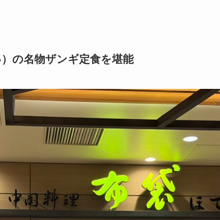
い）の名物ザンギ定食を堪能