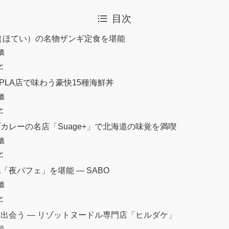
目次
（ほてい）の名物ザンギ定食を堪能
価
と
4PLA店で味わう豪快15種海鮮丼
価
と
カレーの名店「Suage+」で北海道の味覚を満喫
価
と
「夜パフェ」を堪能 ― SABO
価
と
出会う ― リゾットヌードル専門店「ヒルダケ」
価