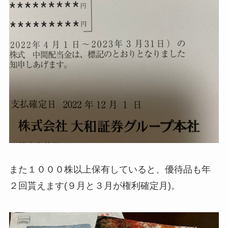
また１０００株以上保有していると、優待品も年
２回貰えます(９月と３月が権利確定月)。