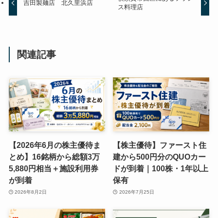
吉田製麺店 北久里浜店
ス料理店
関連記事
【2026年6月の株主優待ま
【株主優待】ファースト住
とめ】16銘柄から総額3万
建から500円分のQUOカー
5,880円相当＋施設利用券
ドが到着｜100株・1年以上
が到着
保有
2026年8月2日
2026年7月25日