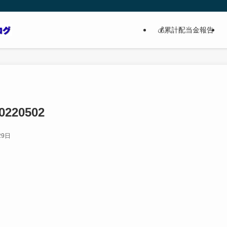
💰累計配当金報告
220502
29日