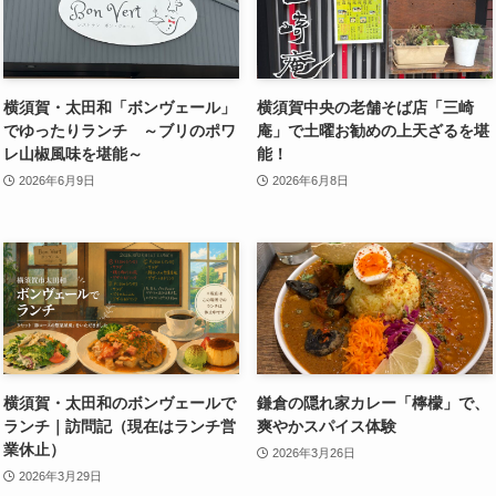
横須賀・太田和「ボンヴェール」
横須賀中央の老舗そば店「三崎
でゆったりランチ ～ブリのポワ
庵」で土曜お勧めの上天ざるを堪
レ山椒風味を堪能～
能！
2026年6月9日
2026年6月8日
横須賀・太田和のボンヴェールで
鎌倉の隠れ家カレー「檸檬」で、
ランチ｜訪問記（現在はランチ営
爽やかスパイス体験
業休止）
2026年3月26日
2026年3月29日