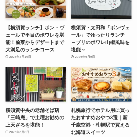
【横須賀ランチ】ボン・ヴ
横須賀・太田和「ボンヴェ
ェールで平目のポワレを堪
ール」でゆったりランチ
能！前菜からデザートまで
～ブリのポワレ山椒風味を
大満足のランチコース
堪能～
2026年7月19日
2026年6月9日
横須賀中央の老舗そば店
札幌旅行でホテル用に買っ
「三崎庵」で土曜お勧めの
たおすすめおやつ3選｜新
上天ざるを堪能！
千歳空港・札幌駅で買える
北海道スイーツ
2026年6月8日