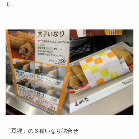
も。
「豆狸」の６種いなり詰合せ