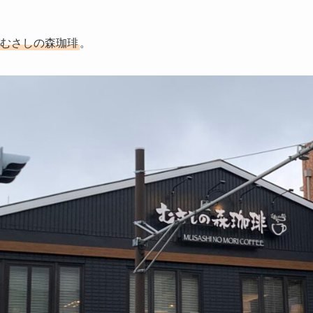
むさしの森珈琲
。