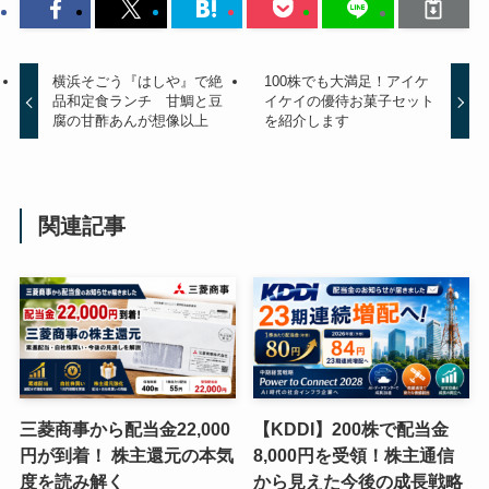
横浜そごう『はしや』で絶
100株でも大満足！アイケ
品和定食ランチ 甘鯛と豆
イケイの優待お菓子セット
腐の甘酢あんが想像以上
を紹介します
関連記事
三菱商事から配当金22,000
【KDDI】200株で配当金
円が到着！ 株主還元の本気
8,000円を受領！株主通信
度を読み解く
から見えた今後の成長戦略