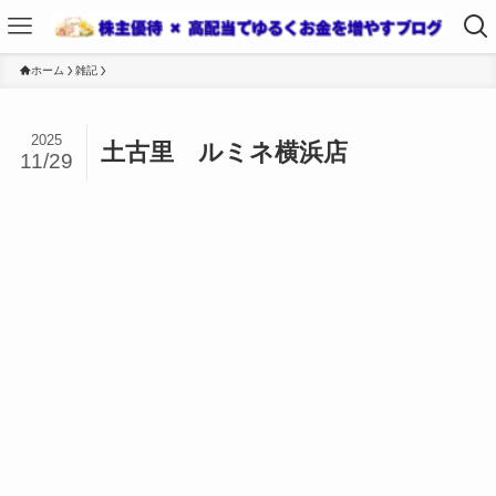
ホーム
雑記
2025
土古里 ルミネ横浜店
11/29