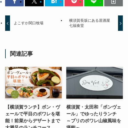
横須賀長坂にある居酒屋
よこすか関口牧場
七福食堂
関連記事
【横須賀ランチ】ボン・ヴ
横須賀・太田和「ボンヴェ
ェールで平目のポワレを堪
ール」でゆったりランチ
能！前菜からデザートまで
～ブリのポワレ山椒風味を
大満足のランチコース
堪能～