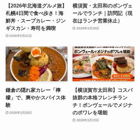
【2026年北海道グルメ旅】
横須賀・太田和のボンヴェ
札幌4日間で食べ歩き！海
ールでランチ｜訪問記（現
鮮丼・スープカレー・ジン
在はランチ営業休止）
ギスカン・寿司を満喫
2026年3月29日
2026年5月31日
鎌倉の隠れ家カレー「檸
【横須賀市太田和】コスパ
檬」で、爽やかスパイス体
抜群の本格フレンチラン
験
チ！ボンヴェールでメジナ
のポワレを堪能
2026年3月26日
2026年3月15日